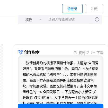
请登录
注册
创作指令
1
复制
下载
一张清新简约的横版平面设计海报，主题为“全国爱
眼日”。背景采用淡雅的米白色。画面右上方绘有柔
和的水彩风格绿色树枝与叶片，带有细腻的阴影效
果。画面下方点缀着浅绿色的流线型抽象波浪色
块，增加层次感。画面左侧排版整齐，主体文字为
墨绿色的“6.6 全国爱眼日”，下方配有小字标语“关
爱眼睛 点亮‘视’界”，左下角包含一个简约的眼睛图
标及辅助文案。整体色彩以森林绿、鼠尾草绿和米