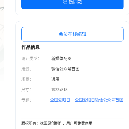
色为主，营造出健康、专业且舒适的视觉氛围。构
做同款
图简洁平衡，采用正面平视镜头，宽高比 21:9。
会员在线编辑
作品信息
设计类型：
新媒体配图
用途：
微信公众号首图
场景：
通用
尺寸：
1922x818
专题：
全国爱眼日
全国爱眼日微信公众号首图
版权所有：找图原创制作，用户可免费商用