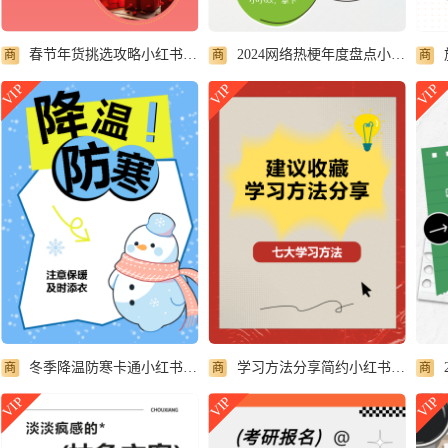
春节年货挑选攻略小红书封面配图
2024网络热梗年度盘点小红书封面配图
商
商
商
VIP
VIP
VIP
冬季降温防寒卡通小红书封面配图
学习方法分享简约小红书封面配图
商
商
商
VIP
VIP
VIP