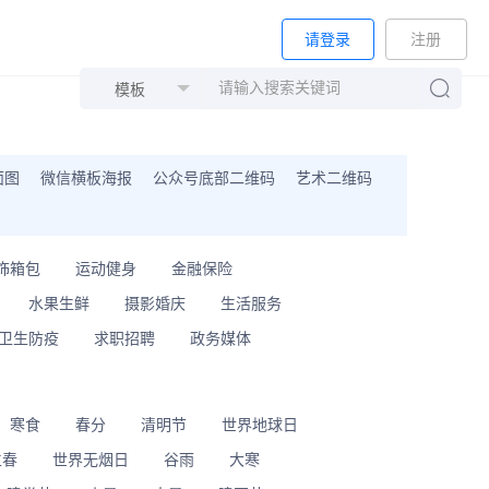
请登录
注册
面图
微信横板海报
公众号底部二维码
艺术二维码
饰箱包
运动健身
金融保险
水果生鲜
摄影婚庆
生活服务
卫生防疫
求职招聘
政务媒体
寒食
春分
清明节
世界地球日
立春
世界无烟日
谷雨
大寒