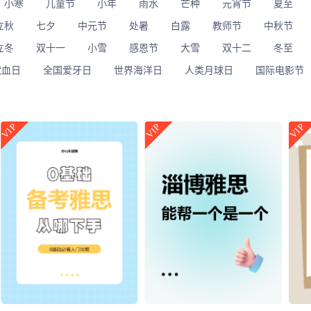
小寒
儿童节
小年
雨水
芒种
元宵节
夏至
立秋
七夕
中元节
处暑
白露
教师节
中秋节
立冬
双十一
小雪
感恩节
大雪
双十二
冬至
献血日
全国爱牙日
世界海洋日
人类月球日
国际电影节
VIP
VIP
VIP