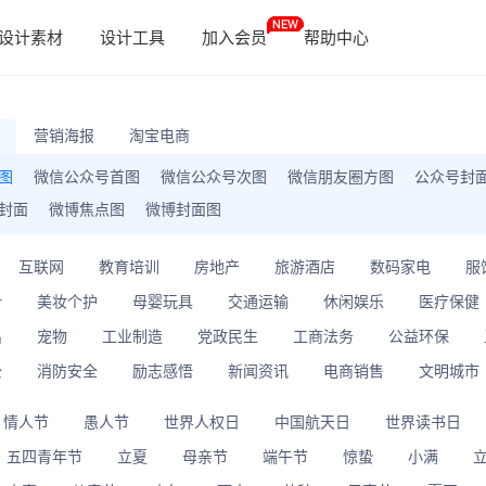
设计素材
设计工具
加入会员
帮助中心
营销海报
淘宝电商
图
微信公众号首图
微信公众号次图
微信朋友圈方图
公众号封
封面
微博焦点图
微博封面图
互联网
教育培训
房地产
旅游酒店
数码家电
服
计
美妆个护
母婴玩具
交通运输
休闲娱乐
医疗保健
出
宠物
工业制造
党政民生
工商法务
公益环保
公
消防安全
励志感悟
新闻资讯
电商销售
文明城市
情人节
愚人节
世界人权日
中国航天日
世界读书日
五四青年节
立夏
母亲节
端午节
惊蛰
小满