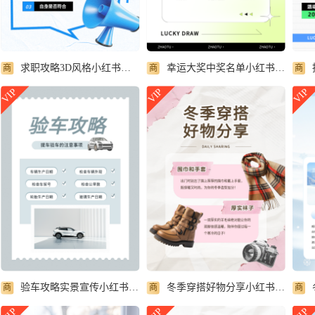
求职攻略3D风格小红书封面配图
幸运大奖中奖名单小红书封面配图
商
商
商
VIP
VIP
VIP
验车攻略实景宣传小红书封面配图
冬季穿搭好物分享小红书封面配图
商
商
商