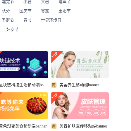
建党节
小暑
大暑
建军节
秋分
国庆节
寒露
重阳节
圣诞节
春节
世界环境日
妇女节
VIP
区块链科技生活移动端banner
美容养生移动端banner
商
VIP
黄色渐变美食移动端banner
美容护肤宣传移动端banner
商