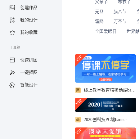
父亲节
寒衣节
创建作品
元旦
腊八节
我的设计
霜降
万圣节
全国爱眼日
世界
我的收藏
工具箱
VIP
快速拼图
一键抠图
智能设计
线上教学教育培移动端banner
商
VIP
2020创科技PC端banner
商
VIP