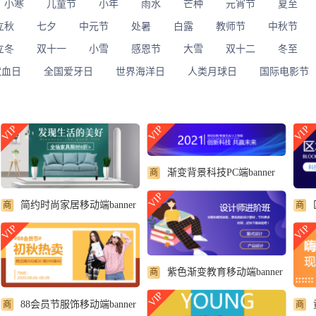
小寒
儿童节
小年
雨水
芒种
元宵节
夏至
立秋
七夕
中元节
处暑
白露
教师节
中秋节
立冬
双十一
小雪
感恩节
大雪
双十二
冬至
献血日
全国爱牙日
世界海洋日
人类月球日
国际电影节
VIP
VIP
VIP
渐变背景科技PC端banner
商
VIP
简约时尚家居移动端banner
商
商
VIP
VIP
紫色渐变教育移动端banner
商
VIP
88会员节服饰移动端banner
商
商