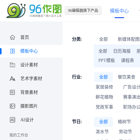
96编辑器旗下产品
模板中心
首页
分类:
全部
新媒体配图
模板中心
全部
日历海报
PPT模板
课程表
设计素材
行业:
全部
餐饮美食
艺术字素材
家居装修
广告设
背景素材
鲜花植物
赛事演
摄影图片
党政军事
职场办
AI设计
节日:
全部
植树节
泼水节
劳动节
我的工作台