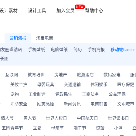
设计素材
设计工具
加入会员
帮助中心
营销海报
淘宝电商
朋友圈邀请函
手机壁纸
电脑壁纸
简历
手机海报
移动端banner
长图
互联网
教育培训
房地产
旅游酒店
数码家电
服
计
美妆个护
母婴玩具
交通运输
休闲娱乐
医疗保健
出
宠物
工业制造
党政民生
工商法务
公益环保
公
消防安全
励志感悟
新闻资讯
电商销售
文明城市
情人节
愚人节
世界人权日
中国航天日
世界读书日
五四青年节
立夏
母亲节
端午节
惊蛰
小满