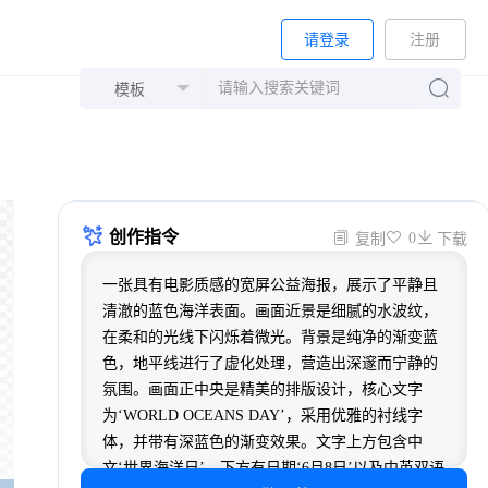
请登录
注册
创作指令
0
复制
下载
一张具有电影质感的宽屏公益海报，展示了平静且
清澈的蓝色海洋表面。画面近景是细腻的水波纹，
在柔和的光线下闪烁着微光。背景是纯净的渐变蓝
色，地平线进行了虚化处理，营造出深邃而宁静的
氛围。画面正中央是精美的排版设计，核心文字
为‘WORLD OCEANS DAY’，采用优雅的衬线字
体，并带有深蓝色的渐变效果。文字上方包含中
文‘世界海洋日’，下方有日期‘6月8日’以及中英双语