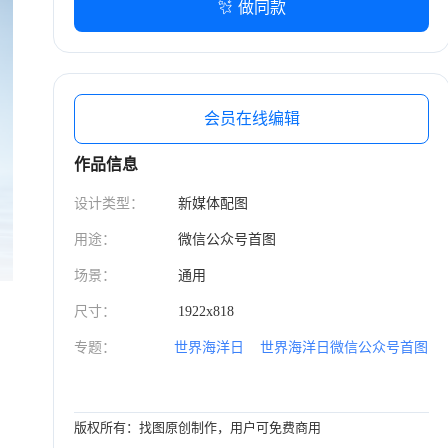
环保标语‘珍爱海洋 守护蔚蓝’。整体构图极简且对
做同款
称，色调以蔚蓝色为主，广角镜头，21:9 宽高比，
超清画质。
会员在线编辑
作品信息
设计类型：
新媒体配图
用途：
微信公众号首图
场景：
通用
尺寸：
1922x818
专题：
世界海洋日
世界海洋日微信公众号首图
版权所有：找图原创制作，用户可免费商用