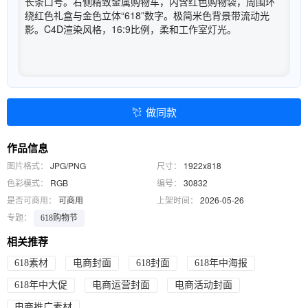
长条口号。右侧精致金属购物车，内含红色购物袋，周围环
绕红色礼盒与金色立体“618”数字。极简米色背景带流动光
影。C4D渲染风格，16:9比例，柔和工作室灯光。
做同款
作品信息
图片格式：
JPG/PNG
尺寸：
1922x818
色彩模式：
RGB
编号：
30832
是否可商用：
可商用
上架时间：
2026-05-26
专题：
618购物节
相关推荐
618素材
电商封面
618封面
618年中海报
618年中大促
电商运营封面
电商活动封面
电商推广素材