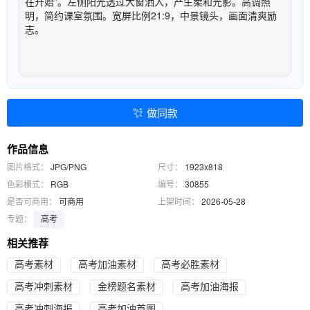
在开始”。左侧阳光透过大窗洒入，产生柔和光影。高调照
明，简约课室氛围。宽屏比例21:9，中景镜头，画面清爽励
志。
做同款
作品信息
图片格式：
JPG/PNG
尺寸：
1923x818
色彩模式：
RGB
编号：
30855
是否可商用：
可商用
上架时间：
2026-05-28
专题：
高考
相关推荐
高考素材
高考加油素材
高考必胜素材
高考冲刺素材
金榜题名素材
高考加油海报
高考冲刺海报
高考加油首图