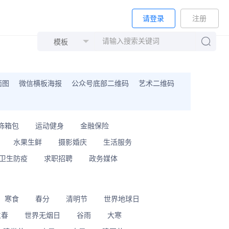
请登录
注册
面图
微信横板海报
公众号底部二维码
艺术二维码
饰箱包
运动健身
金融保险
水果生鲜
摄影婚庆
生活服务
卫生防疫
求职招聘
政务媒体
寒食
春分
清明节
世界地球日
立春
世界无烟日
谷雨
大寒