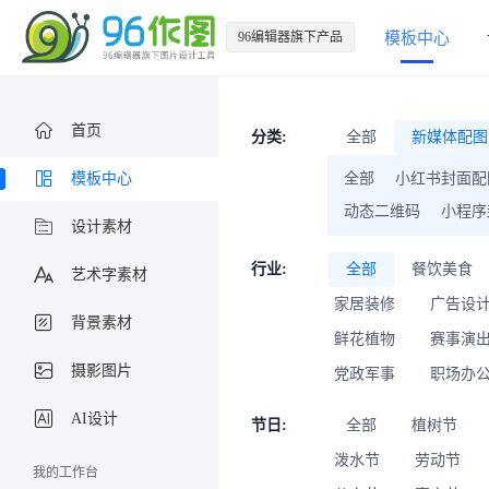
96编辑器旗下产品
模板中心
首页
分类:
全部
新媒体配图
模板中心
全部
小红书封面配
动态二维码
小程序
设计素材
行业:
全部
餐饮美食
艺术字素材
家居装修
广告设
背景素材
鲜花植物
赛事演
摄影图片
党政军事
职场办
AI设计
节日:
全部
植树节
泼水节
劳动节
我的工作台