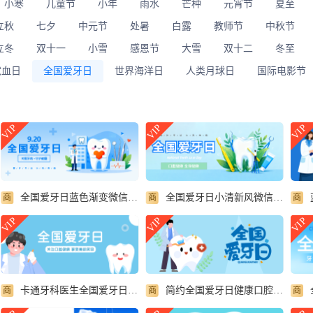
小寒
儿童节
小年
雨水
芒种
元宵节
夏至
立秋
七夕
中元节
处暑
白露
教师节
中秋节
立冬
双十一
小雪
感恩节
大雪
双十二
冬至
献血日
全国爱牙日
世界海洋日
人类月球日
国际电影节
VIP
VIP
VIP
全国爱牙日蓝色渐变微信公众号首图
全国爱牙日小清新风微信公众号首图
商
商
商
VIP
VIP
VIP
卡通牙科医生全国爱牙日健康宣传微信公众号首图
简约全国爱牙日健康口腔幸福家庭微信公众号首图
商
商
商