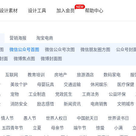
设计素材
设计工具
加入会员
帮助中心
营销海报
淘宝电商
图
微信公众号首图
微信公众号次图
微信朋友圈方图
公众号封
封面
微博焦点图
微博封面图
互联网
教育培训
房地产
旅游酒店
数码家电
服
计
美妆个护
母婴玩具
交通运输
休闲娱乐
医疗保健
出
宠物
工业制造
党政民生
工商法务
公益环保
公
消防安全
励志感悟
新闻资讯
电商销售
文明城市
情人节
愚人节
世界人权日
中国航天日
世界读书日
五四青年节
立夏
母亲节
端午节
惊蛰
小满