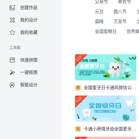
父亲节
寒衣节
创建作品
元旦
腊八节
我的设计
霜降
万圣节
全国爱眼日
世界
我的收藏
工具箱
VIP
快速拼图
一键抠图
智能设计
全国爱牙日卡通风微信公众号首图
商
VIP
卡通小表情牙齿全国爱牙日宣传微信公众号首图
商