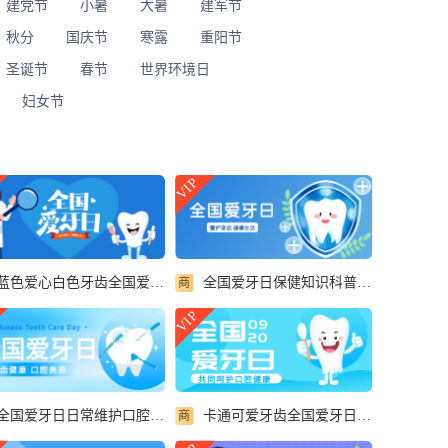
建党节
小暑
大暑
建军节
秋分
国庆节
寒露
重阳节
圣诞节
春节
世界环境日
妇女节
VIP
蓝色爱心白色牙齿全国爱牙日宣传微信公众号首图
全国爱牙日保健知识科普小清新微信公众号首图
商
VIP
全国爱牙日日常维护口腔美丽微信公众号首图
卡通可爱牙齿全国爱牙日宣传微信公众号首图
商