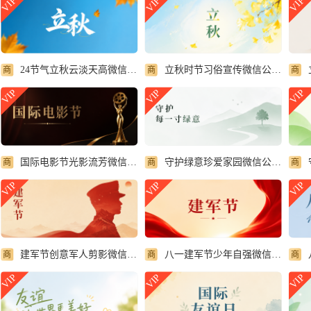
VIP
VIP
VIP
24节气立秋云淡天高微信公众号首图
立秋时节习俗宣传微信公众号首图
商
商
商
VIP
VIP
VIP
守护绿意珍爱家园微信公众号首图
国际电影节光影流芳微信公众号首图
商
商
商
VIP
VIP
VIP
八一建军节少年自强微信公众号首图
建军节创意军人剪影微信公众号首图
商
商
商
VIP
VIP
VIP