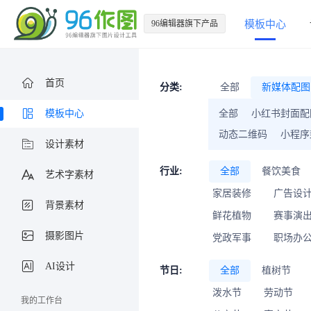
96编辑器旗下产品
模板中心
首页
分类:
全部
新媒体配图
模板中心
全部
小红书封面配
动态二维码
小程序
设计素材
行业:
全部
餐饮美食
艺术字素材
家居装修
广告设
背景素材
鲜花植物
赛事演
摄影图片
党政军事
职场办
AI设计
节日:
全部
植树节
泼水节
劳动节
我的工作台