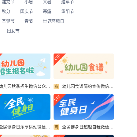
建党节
小暑
大暑
建军节
秋分
国庆节
寒露
重阳节
圣诞节
春节
世界环境日
妇女节
VIP
幼儿园秋季招生微信公众号首图
幼儿园食谱简约宣传微信公众号首图
商
VIP
全民健身日乐享运动微信公众号首图
全民健身日超越自我微信公众号首图
商