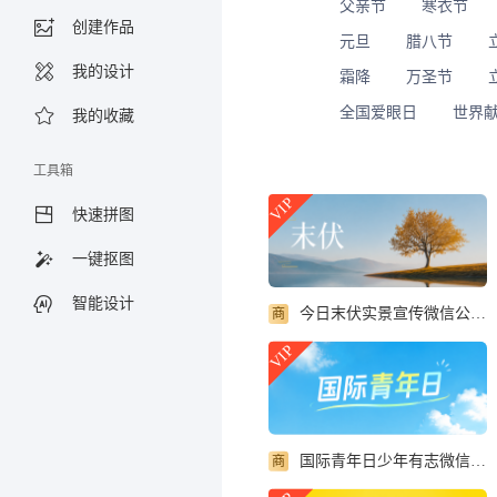
父亲节
寒衣节
创建作品
元旦
腊八节
我的设计
霜降
万圣节
全国爱眼日
世界
我的收藏
工具箱
VIP
快速拼图
一键抠图
智能设计
今日末伏实景宣传微信公众号首图
商
VIP
国际青年日少年有志微信公众号首图
商