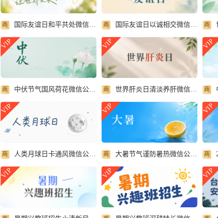
国际友谊日以诚相交微信公众号首图
国际友谊日和平共处微信公众号首图
商
商
商
VIP
VIP
VIP
世界肝炎日清淡养肝微信公众号首图
中伏节气国风荷花微信公众号首图
商
商
商
VIP
VIP
VIP
大暑节气谨防暑热微信公众号首图
人类月球日卡通风微信公众号首图
商
商
商
VIP
VIP
VIP