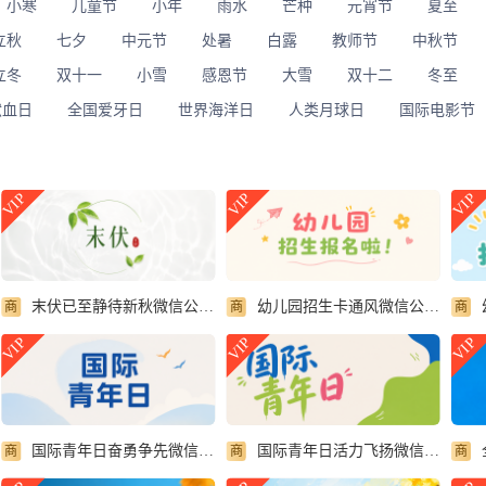
小寒
儿童节
小年
雨水
芒种
元宵节
夏至
立秋
七夕
中元节
处暑
白露
教师节
中秋节
立冬
双十一
小雪
感恩节
大雪
双十二
冬至
献血日
全国爱牙日
世界海洋日
人类月球日
国际电影节
VIP
VIP
VIP
末伏已至静待新秋微信公众号首图
幼儿园招生卡通风微信公众号首图
商
商
商
VIP
VIP
VIP
国际青年日奋勇争先微信公众号首图
国际青年日活力飞扬微信公众号首图
商
商
商