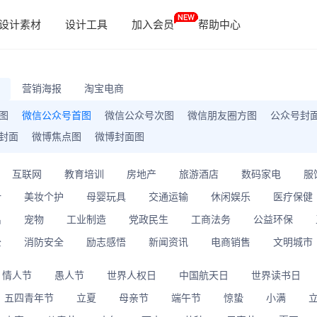
设计素材
设计工具
加入会员
帮助中心
营销海报
淘宝电商
图
微信公众号首图
微信公众号次图
微信朋友圈方图
公众号封
封面
微博焦点图
微博封面图
互联网
教育培训
房地产
旅游酒店
数码家电
服
计
美妆个护
母婴玩具
交通运输
休闲娱乐
医疗保健
出
宠物
工业制造
党政民生
工商法务
公益环保
公
消防安全
励志感悟
新闻资讯
电商销售
文明城市
情人节
愚人节
世界人权日
中国航天日
世界读书日
五四青年节
立夏
母亲节
端午节
惊蛰
小满