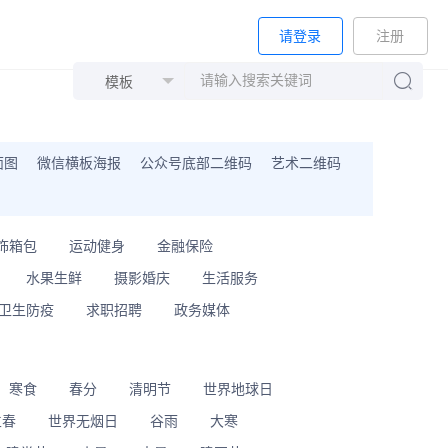
请登录
注册
面图
微信横板海报
公众号底部二维码
艺术二维码
饰箱包
运动健身
金融保险
水果生鲜
摄影婚庆
生活服务
卫生防疫
求职招聘
政务媒体
寒食
春分
清明节
世界地球日
立春
世界无烟日
谷雨
大寒